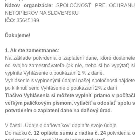
Názov organizácie:
SPOLOČNOSŤ PRE OCHRANU
NETOPIEROV NA SLOVENSKU
IČO:
35645199
Ďakujeme!
1. Ak ste zamestnanec:
Na základe
potvrdenia o zaplatení dane
, ktoré dostenete
od svojho zamestnávateľa (ak nie, treba si ho vypýtať) si
vyplníte Vyhlásenie o poukázaní 2 % z dane.
Vyhlásenie s vyplnenými údajmi našej spoločnosti nájdete
po kliknutí sem:
Vyhlásenie o poukázaní 2% z daní
Tlačivo Vyhlásenia si môžete vyplniť priamo v počítači
veľkým paličkovým písmom
, vytlačiť a odoslať spolu s
potvrdením o zaplatení dane na daňový úrad.
V časti I. Údaje o daňovníkovi doplníte svoje údaje
Do riadku
č. 12 opíšete sumu z riadka č. 24
potvrdenia o