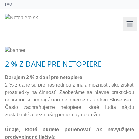
FAQ
2 % Z DANE PRE NETOPIERE
Darujem 2 % z daní pre netopiere!
2 % z dane sú pre nás jednou z mála možností, ako získať
prostriedky na činnosť. Zaoberáme sa hlavne praktickou
ochranou a propagáciou netopierov na celom Slovensku.
Často zachraňujeme netopiere, ktoré ľudia nájdu
zoslabnuté a bez našej pomoci by neprežili.
Údaje, ktoré budete potrebovať ak nevyužijete
predvyplnené tlačivá: