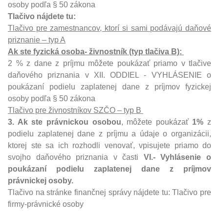
osoby podľa § 50 zákona
Tlačivo nájdete tu:
Tlačivo pre zamestnancov, ktorí si sami podávajú daňové
priznanie – typ A
Ak ste fyzická osoba- živnostník (typ tlačiva B):
2 % z dane z príjmu môžete poukázať priamo v tlačive
daňového priznania v XII. ODDIEL - VYHLÁSENIE o
poukázaní podielu zaplatenej dane z príjmov fyzickej
osoby podľa § 50 zákona
Tlačivo pre živnostníkov SZČO – typ B
3. Ak ste právnickou osobou
, môžete poukázať
1%
z
podielu zaplatenej dane z príjmu a údaje o organizácii,
ktorej ste sa ich rozhodli venovať, vpisujete priamo do
svojho daňového priznania v časti
VI.- Vyhlásenie o
poukázaní podielu zaplatenej dane z príjmov
právnickej osoby.
Tlačivo na stránke finančnej správy nájdete tu:
Tlačivo pre
firmy-právnické osoby