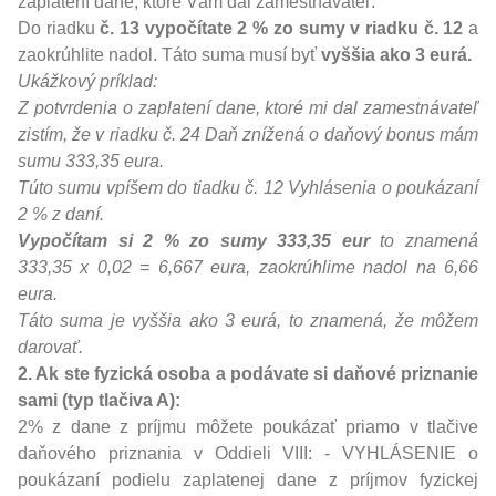
zaplatení dane, ktoré Vám dal zamestnávateľ.
Do riadku
č. 13 vypočítate 2 % zo sumy v riadku č. 12
a
zaokrúhlite nadol. Táto suma musí byť
vyššia ako 3 eurá.
Ukážkový príklad:
Z potvrdenia o zaplatení dane, ktoré mi dal zamestnávateľ
zistím, že v riadku č. 24 Daň znížená o daňový bonus mám
sumu 333,35 eura.
Túto sumu vpíšem do tiadku č. 12 Vyhlásenia o poukázaní
2 % z daní.
Vypočítam si 2 % zo sumy 333,35 eur
to znamená
333,35 x 0,02 = 6,667 eura, zaokrúhlime nadol na 6,66
eura.
Táto suma je vyššia ako 3 eurá, to znamená, že môžem
darovať.
2. Ak ste fyzická osoba a podávate si daňové priznanie
sami (typ tlačiva A):
2% z dane z príjmu môžete poukázať priamo v tlačive
daňového priznania v Oddieli VIII: - VYHLÁSENIE o
poukázaní podielu zaplatenej dane z príjmov fyzickej