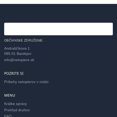
OBČIANSKE ZDRUŽENIE
Andraščíkova 1
085 01 Bardejov
info@netopiere.sk
POZRITE SI
Príbehy netopierov v núdzi
MENU
Krátke správy
Prehľad druhov
FAQ