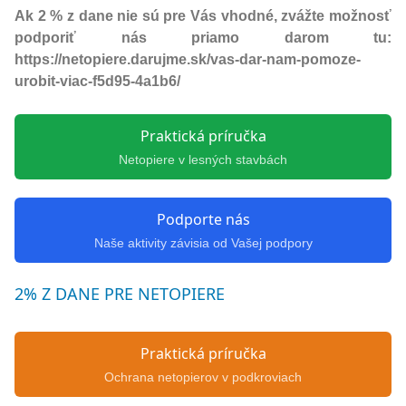
Ak 2 % z dane nie sú pre Vás vhodné, zvážte možnosť
podporiť nás priamo darom tu:
https://netopiere.darujme.sk/vas-dar-nam-pomoze-
urobit-viac-f5d95-4a1b6/
Praktická príručka
Netopiere v lesných stavbách
Podporte nás
Naše aktivity závisia od Vašej podpory
2% Z DANE PRE NETOPIERE
Praktická príručka
Ochrana netopierov v podkroviach