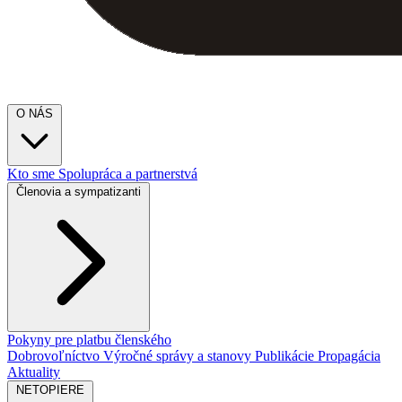
O NÁS
Kto sme
Spolupráca a partnerstvá
Členovia a sympatizanti
Pokyny pre platbu členského
Dobrovoľníctvo
Výročné správy a stanovy
Publikácie
Propagácia
Aktuality
NETOPIERE