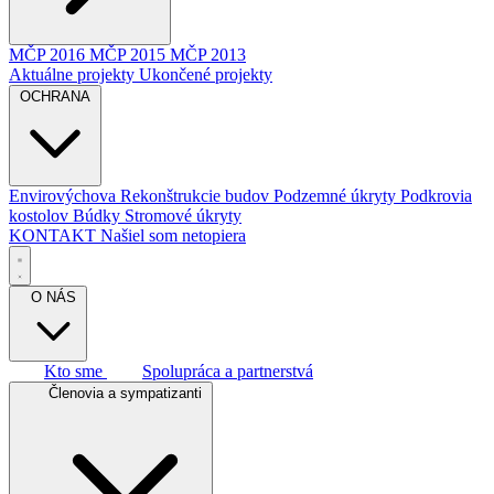
MČP 2016
MČP 2015
MČP 2013
Aktuálne projekty
Ukončené projekty
OCHRANA
Envirovýchova
Rekonštrukcie budov
Podzemné úkryty
Podkrovia
kostolov
Búdky
Stromové úkryty
KONTAKT
Našiel som netopiera
O NÁS
Kto sme
Spolupráca a partnerstvá
Členovia a sympatizanti