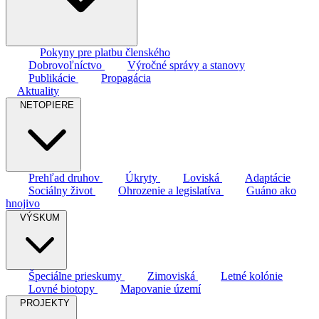
Pokyny pre platbu členského
Dobrovoľníctvo
Výročné správy a stanovy
Publikácie
Propagácia
Aktuality
NETOPIERE
Prehľad druhov
Úkryty
Loviská
Adaptácie
Sociálny život
Ohrozenie a legislatíva
Guáno ako
hnojivo
VÝSKUM
Špeciálne prieskumy
Zimoviská
Letné kolónie
Lovné biotopy
Mapovanie území
PROJEKTY