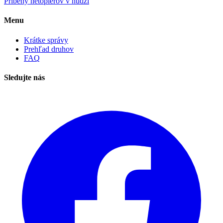
Príbehy netopierov v núdzi
Menu
Krátke správy
Prehľad druhov
FAQ
Sledujte nás