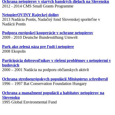
Ochrana netopierov v starých banských dielach na Slovensku
2012 - 2014 CMS Small Grants Programme
NetopierOVINY Rajeckej doliny
2013 Nadácia Pontis, Nadačný fond Slovenskej sporiteľne v
Nadácii Pontis
Podpora európskej kooperácie v ochrane netopierov
2009 - 2010 Deutsche Bundesstiftung Umwelt
Park ako zelená oáza pre ľudí i netopiere
2008 Ekopolis
Participácia dobrovoľníkov v riešení problémov s netopiermi v
budovách
2000 – 2001 Nadácia na podporu občianskych aktivít
Ochrana stredoeurópskych populácií
Miniopterus schreibersii
1996 – 1997 Bat Conservation Foundation Hungary
Ochrana a manažment populácií a habitatov netopierov na
Slovensku
1995 Global Environmental Fund