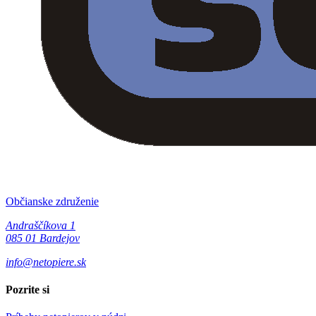
Občianske združenie
Andraščíkova 1
085 01 Bardejov
info@netopiere.sk
Pozrite si