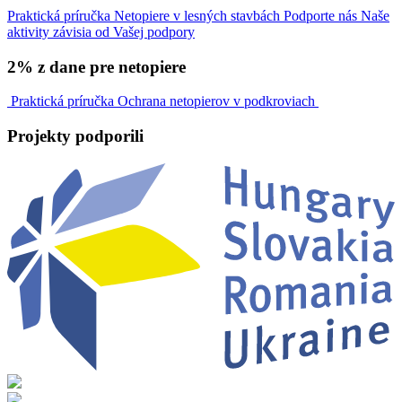
Praktická príručka
Netopiere v lesných stavbách
Podporte nás
Naše
aktivity závisia od Vašej podpory
2% z dane pre netopiere
Praktická príručka
Ochrana netopierov v podkroviach
Projekty
podporili