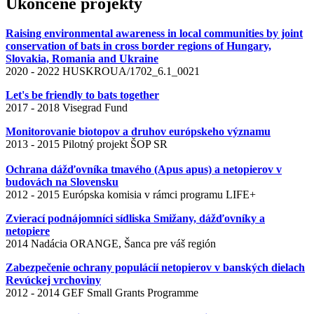
Ukončené projekty
Raising environmental awareness in local communities by joint
conservation of bats in cross border regions of Hungary,
Slovakia, Romania and Ukraine
2020 - 2022 HUSKROUA/1702_6.1_0021
Let's be friendly to bats together
2017 - 2018 Visegrad Fund
Monitorovanie biotopov a druhov európskeho významu
2013 - 2015 Pilotný projekt ŠOP SR
Ochrana dážďovníka tmavého (Apus apus) a netopierov v
budovách na Slovensku
2012 - 2015 Európska komisia v rámci programu LIFE+
Zvierací podnájomníci sídliska Smižany, dážďovníky a
netopiere
2014 Nadácia ORANGE, Šanca pre váš región
Zabezpečenie ochrany populácií netopierov v banských dielach
Revúckej vrchoviny
2012 - 2014 GEF Small Grants Programme