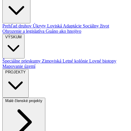
Prehľad druhov
Úkryty
Loviská
Adaptácie
Sociálny život
Ohrozenie a legislatíva
Guáno ako hnojivo
VÝSKUM
Špeciálne prieskumy
Zimoviská
Letné kolónie
Lovné biotopy
Mapovanie území
PROJEKTY
Malé členské projekty