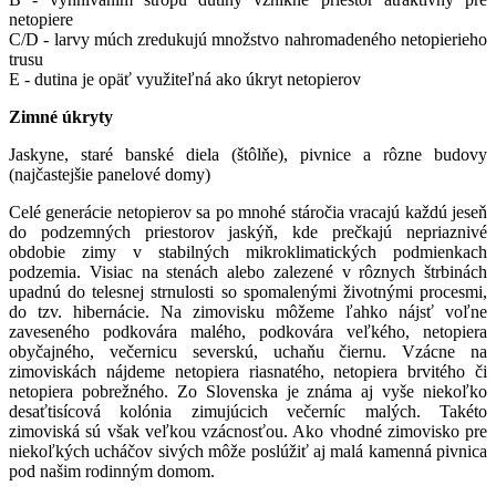
netopiere
C/D - larvy múch zredukujú množstvo nahromadeného netopierieho
trusu
E - dutina je opäť využiteľná ako úkryt netopierov
Zimné úkryty
Jaskyne, staré banské diela (štôlňe), pivnice a rôzne budovy
(najčastejšie panelové domy)
Celé generácie netopierov sa po mnohé stáročia vracajú každú jeseň
do podzemných priestorov jaskýň, kde prečkajú nepriaznivé
obdobie zimy v stabilných mikroklimatických podmienkach
podzemia. Visiac na stenách alebo zalezené v rôznych štrbinách
upadnú do telesnej strnulosti so spomalenými životnými procesmi,
do tzv. hibernácie. Na zimovisku môžeme ľahko nájsť voľne
zaveseného podkovára malého, podkovára veľkého, netopiera
obyčajného, večernicu severskú, uchaňu čiernu. Vzácne na
zimoviskách nájdeme netopiera riasnatého, netopiera brvitého či
netopiera pobrežného. Zo Slovenska je známa aj vyše niekoľko
desaťtisícová kolónia zimujúcich večerníc malých. Takéto
zimoviská sú však veľkou vzácnosťou. Ako vhodné zimovisko pre
niekoľkých ucháčov sivých môže poslúžiť aj malá kamenná pivnica
pod našim rodinným domom.