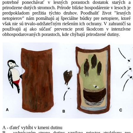
potrebné ponechávať v lesných porastoch dostatok starých a
prirodzene dutých stromoch. Prírode blízke hospodárenie v lesoch je
predpokladom prežitia týchto druhov. Poodhaliť život "lesných
netopierov" nám pomáhajú aj špeciálne búdky pre netopiere, ktoré
však nie sú trvalo-udržateľným riešením ich ochrany. V zahraničí sa
používajú aj ako súčasť prevencie proti škodcom v intenzívne
obhospodarovaných porastoch, kde chýbajú prirodzené dutiny.
A - ďateľ vyhĺbi v kmeni dutinu
B - vyhnívaním stropu dutiny vznikne priestor atraktívny pre