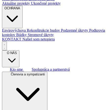
Aktuálne projekty
Ukončené projekty
OCHRANA
Envirovýchova
Rekonštrukcie budov
Podzemné úkryty
Podkrovia
kostolov
Búdky
Stromové úkryty
KONTAKT
Našiel som netopiera
O NÁS
Kto sme
Spolupráca a partnerstvá
Členovia a sympatizanti