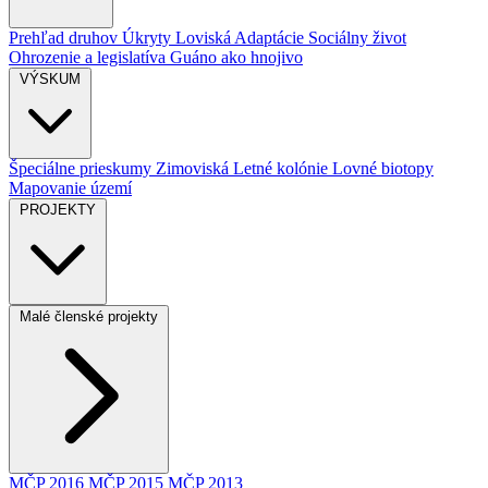
Prehľad druhov
Úkryty
Loviská
Adaptácie
Sociálny život
Ohrozenie a legislatíva
Guáno ako hnojivo
VÝSKUM
Špeciálne prieskumy
Zimoviská
Letné kolónie
Lovné biotopy
Mapovanie území
PROJEKTY
Malé členské projekty
MČP 2016
MČP 2015
MČP 2013