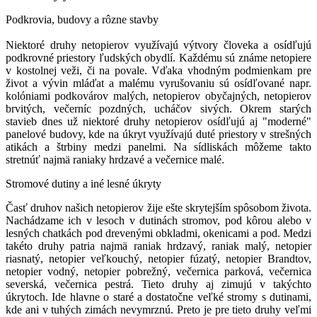
Podkrovia, budovy a rôzne stavby
Niektoré druhy netopierov využívajú výtvory človeka a osídľujú
podkrovné priestory ľudských obydlí. Každému sú známe netopiere
v kostolnej veži, či na povale. Vďaka vhodným podmienkam pre
život a vývin mláďat a malému vyrušovaniu sú osídľované napr.
kolóniami podkovárov malých, netopierov obyčajných, netopierov
brvitých, večerníc pozdných, ucháčov sivých. Okrem starých
stavieb dnes už niektoré druhy netopierov osídľujú aj "moderné"
panelové budovy, kde na úkryt využívajú duté priestory v strešných
atikách a štrbiny medzi panelmi. Na sídliskách môžeme takto
stretnúť najmä raniaky hrdzavé a večernice malé.
Stromové dutiny a iné lesné úkryty
Časť druhov našich netopierov žije ešte skrytejším spôsobom života.
Nachádzame ich v lesoch v dutinách stromov, pod kôrou alebo v
lesných chatkách pod drevenými obkladmi, okenicami a pod. Medzi
takéto druhy patria najmä raniak hrdzavý, raniak malý, netopier
riasnatý, netopier veľkouchý, netopier fúzatý, netopier Brandtov,
netopier vodný, netopier pobrežný, večernica parková, večernica
severská, večernica pestrá. Tieto druhy aj zimujú v takýchto
úkrytoch. Ide hlavne o staré a dostatočne veľké stromy s dutinami,
kde ani v tuhých zimách nevymrznú. Preto je pre tieto druhy veľmi