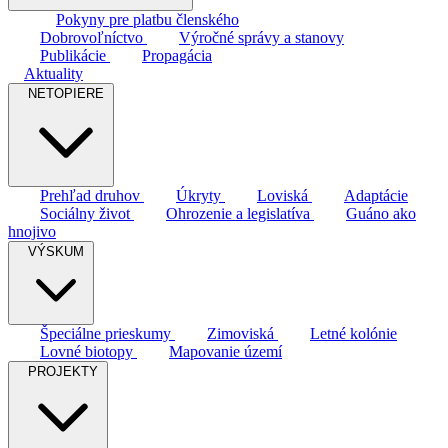
Pokyny pre platbu členského
Dobrovoľníctvo
Výročné správy a stanovy
Publikácie
Propagácia
Aktuality
NETOPIERE
Prehľad druhov
Úkryty
Loviská
Adaptácie
Sociálny život
Ohrozenie a legislatíva
Guáno ako
hnojivo
VÝSKUM
Špeciálne prieskumy
Zimoviská
Letné kolónie
Lovné biotopy
Mapovanie území
PROJEKTY