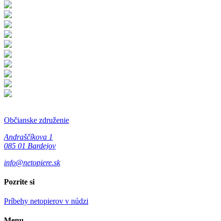
Občianske združenie
Andraščíkova 1
085 01 Bardejov
info@netopiere.sk
Pozrite si
Príbehy netopierov v núdzi
Menu