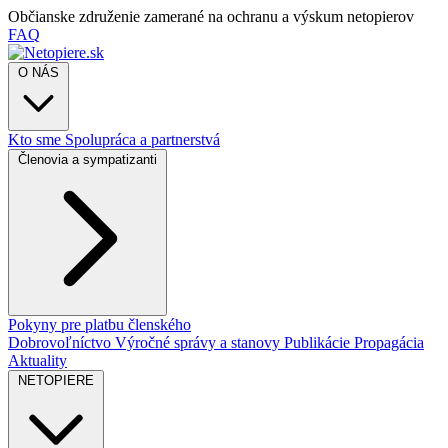
Občianske združenie zamerané na ochranu a výskum netopierov
FAQ
O NÁS
Kto sme
Spolupráca a partnerstvá
Členovia a sympatizanti
Pokyny pre platbu členského
Dobrovoľníctvo
Výročné správy a stanovy
Publikácie
Propagácia
Aktuality
NETOPIERE