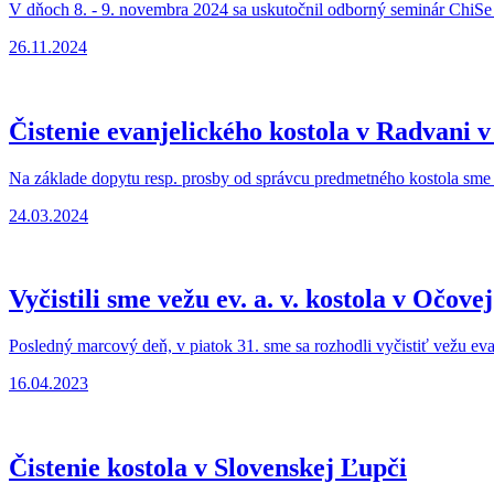
V dňoch 8. - 9. novembra 2024 sa uskutočnil odborný seminár ChiSe 
26.11.2024
Čistenie evanjelického kostola v Radvani v
Na základe dopytu resp. prosby od správcu predmetného kostola sme bo
24.03.2024
Vyčistili sme vežu ev. a. v. kostola v Očovej
Posledný marcový deň, v piatok 31. sme sa rozhodli vyčistiť vežu ev
16.04.2023
Čistenie kostola v Slovenskej Ľupči