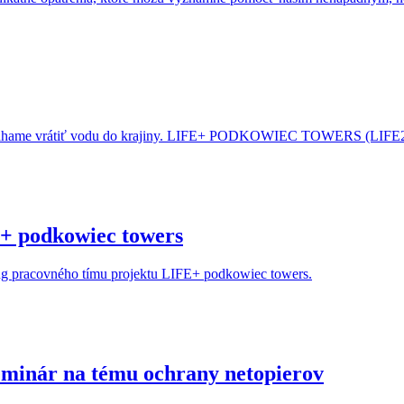
pomáhame vrátiť vodu do krajiny. LIFE+ PODKOWIEC TOWERS (LIF
E+ podkowiec towers
ing pracovného tímu projektu LIFE+ podkowiec towers.
eminár na tému ochrany netopierov