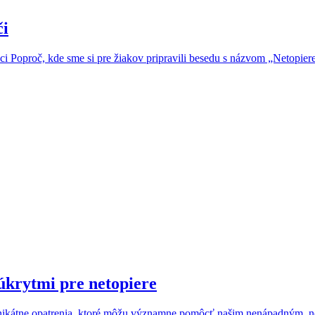
či
ci Poproč, kde sme si pre žiakov pripravili besedu s názvom „Netopiere
úkrytmi pre netopiere
 unikátne opatrenia, ktoré môžu významne pomôcť našim nenápadným, 