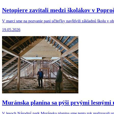
Netopiere zavítali medzi školákov v Popro
V marci sme na pozvanie pani učiteľky navštívili základnú školu v ob
19.05.2026
Muránska planina sa pýši prvými lesnými 
V lesoch Národný park Muránska planina sme tento rok realizovali