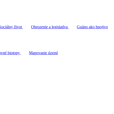
Sociálny život
Ohrozenie a legislatíva
Guáno ako hnojivo
vné biotopy
Mapovanie území