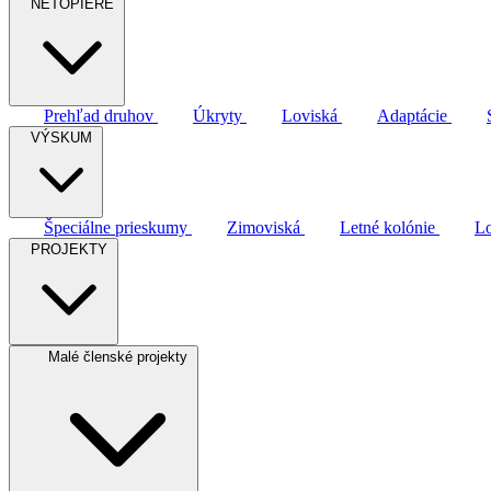
NETOPIERE
Prehľad druhov
Úkryty
Loviská
Adaptácie
VÝSKUM
Špeciálne prieskumy
Zimoviská
Letné kolónie
Lo
PROJEKTY
Malé členské projekty