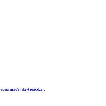
dení mláďat úkryt prirodze...