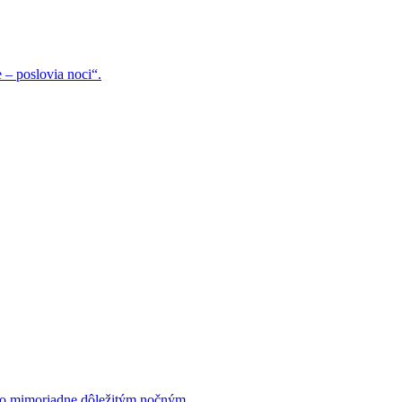
 – poslovia noci“.
no mimoriadne dôležitým nočným...