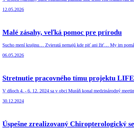
12.05.2026
Malé zásahy, veľká pomoc pre prírodu
Sucho mení krajinu… Zvieratá nemajú kde piť ani žiť… My im 
06.05.2026
Stretnutie pracovného tímu projektu LIF
V dňoch 4. - 6. 12. 2024 sa v obci Muráň konal medzinárodný meet
30.12.2024
Úspešne zrealizovaný Chiropterologický s