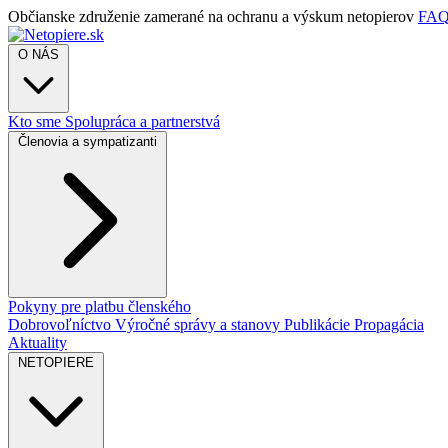
Občianske združenie zamerané na ochranu a výskum netopierov
FA
O NÁS
Kto sme
Spolupráca a partnerstvá
Členovia a sympatizanti
Pokyny pre platbu členského
Dobrovoľníctvo
Výročné správy a stanovy
Publikácie
Propagácia
Aktuality
NETOPIERE