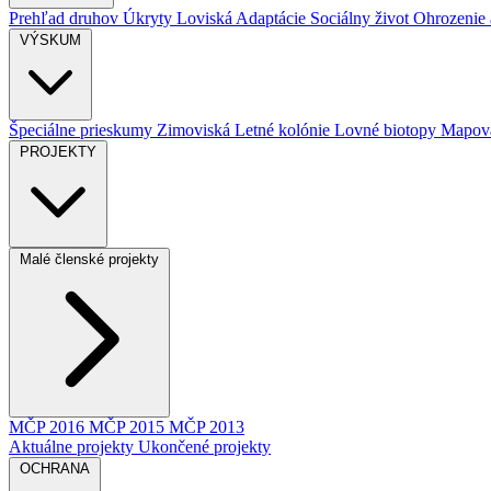
Prehľad druhov
Úkryty
Loviská
Adaptácie
Sociálny život
Ohrozenie a
VÝSKUM
Špeciálne prieskumy
Zimoviská
Letné kolónie
Lovné biotopy
Mapova
PROJEKTY
Malé členské projekty
MČP 2016
MČP 2015
MČP 2013
Aktuálne projekty
Ukončené projekty
OCHRANA