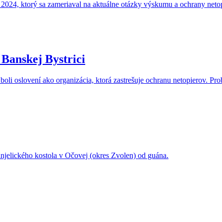
2024, ktorý sa zameriaval na aktuálne otázky výskumu a ochrany neto
 Banskej Bystrici
li oslovení ako organizácia, ktorá zastrešuje ochranu netopierov. Prob
anjelického kostola v Očovej (okres Zvolen) od guána.