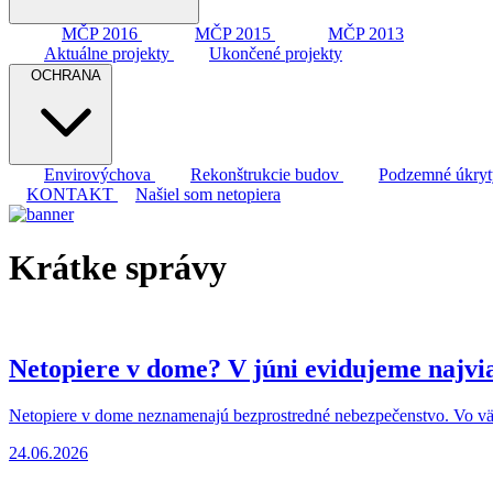
MČP 2016
MČP 2015
MČP 2013
Aktuálne projekty
Ukončené projekty
OCHRANA
Envirovýchova
Rekonštrukcie budov
Podzemné úkry
KONTAKT
Našiel som netopiera
Krátke
správy
Netopiere v dome? V júni evidujeme najvia
Netopiere v dome neznamenajú bezprostredné nebezpečenstvo. Vo väčš
24.06.2026