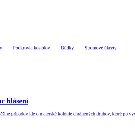
ty
Podkrovia kostolov
Búdky
Stromové úkryty
c hlásení
ine prípadov ide o materské kolónie chránených druhov, ktoré po vyve