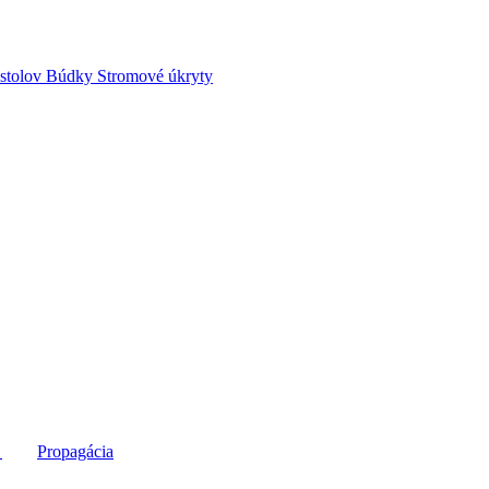
stolov
Búdky
Stromové úkryty
e
Propagácia