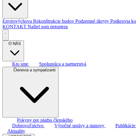
Envirovýchova
Rekonštrukcie budov
Podzemné úkryty
Podkrovia ko
KONTAKT
Našiel som netopiera
O NÁS
Kto sme
Spolupráca a partnerstvá
Členovia a sympatizanti
Pokyny pre platbu členského
Dobrovoľníctvo
Výročné správy a stanovy
Publikáci
Aktuality