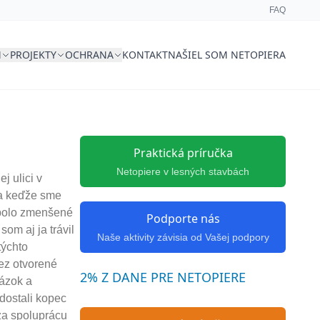
FAQ
M
PROJEKTY
OCHRANA
KONTAKT
NAŠIEL SOM NETOPIERA
Praktická príručka
Netopiere v lesných stavbách
j ulici v
u a keďže sme
o bolo zmenšené
Podporte nás
om aj ja trávil
Naše aktivity závisia od Vašej podpory
týchto
ez otvorené
2% Z DANE PRE NETOPIERE
tázok a
 dostali kopec
 za spoluprácu