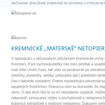
OBČIANSKE ZDRUŽENIE ZAMERANÉ NA OCHRANU A VÝSKUM NE
KREMNICKÉ ,,MATERSKÉ“ NETOPIER
V spolupráci s občianskym združeným Kremnické vrchy sm
Kremnici. Pani vychovávateľky nás milo privítali a usadil
mali ešte chvíľu času, tak sme sa poobzerali po miestnos
(stoličky, postieľky, stolíky, umývadla atď.) potrebám tý
čas v takomto zariadení. Potom nasledovala prezentácia, 
tajuplných živočíchov. Dokonca som sa dozvedel, že maj
okno. O aký druh išlo to sa mi nepodarilo vypátrať, mô
odpovedí, vyvracanie mýtov a pochybností o netopieroch. 
krásnych kresbičiek s motívom netopierov. Ďakujem veľmi 