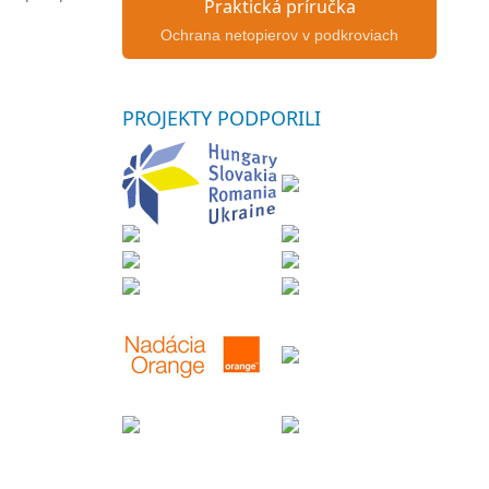
Praktická príručka
Ochrana netopierov v podkroviach
PROJEKTY
PODPORILI