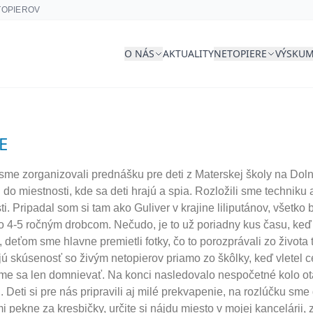
TOPIEROV
O NÁS
AKTUALITY
NETOPIERE
VÝSKU
E
e zorganizovali prednášku pre deti z Materskej školy na Dolne
i do miestnosti, kde sa deti hrajú a spia. Rozložili sme technik
ti. Pripadal som si tam ako Guliver v krajine liliputánov, všetk
mto 4-5 ročným drobcom. Nečudo, je to už poriadny kus času, keď s
deťom sme hlavne premietli fotky, čo to porozprávali zo života 
ú skúsenosť so živým netopierov priamo zo škôlky, keď vletel c
žeme sa len domnievať. Na konci nasledovalo nespočetné kolo o
Deti si pre nás pripravili aj milé prekvapenie, na rozlúčku sme
pekne za kresbičky, určite si nájdu miesto v mojej kancelárii,