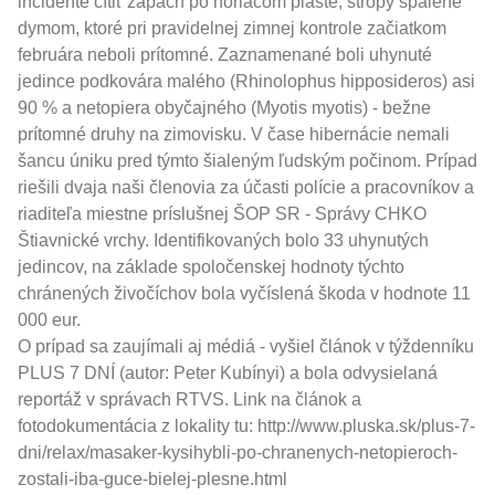
incidente cítiť zápach po horiacom plaste, stropy spálené
dymom, ktoré pri pravidelnej zimnej kontrole začiatkom
februára neboli prítomné. Zaznamenané boli uhynuté
jedince podkovára malého (Rhinolophus hipposideros) asi
90 % a netopiera obyčajného (Myotis myotis) - bežne
prítomné druhy na zimovisku. V čase hibernácie nemali
šancu úniku pred týmto šialeným ľudským počinom. Prípad
riešili dvaja naši členovia za účasti polície a pracovníkov a
riaditeľa miestne príslušnej ŠOP SR - Správy CHKO
Štiavnické vrchy. Identifikovaných bolo 33 uhynutých
jedincov, na základe spoločenskej hodnoty týchto
chránených živočíchov bola vyčíslená škoda v hodnote 11
000 eur.
O prípad sa zaujímali aj médiá - vyšiel článok v týždenníku
PLUS 7 DNÍ (autor: Peter Kubínyi) a bola odvysielaná
reportáž v správach RTVS. Link na článok a
fotodokumentácia z lokality tu:
http://www.pluska.sk/plus-7-
dni/relax/masaker-kysihybli-po-chranenych-netopieroch-
zostali-iba-guce-bielej-plesne.html