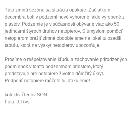
Túto zimnú sezónu sa situácia opakuje. Začiatkom
decembra boli v podzemí nové vyhorené fakle vyrobené z
plastov. Podzemie je v súčasnosti obývané viac ako 50
jedincami štyroch druhov netopierov. S úmyslom pomôcť
netopierom prežiť zimné obdobie sme na lokalitu osadili
tabuľu, ktorá na výskyt netopierov upozorňuje.
Prosíme o rešpektovanie kľudu a zachovanie prirodzených
podmienok v tomto podzemnom priestore, ktorý
predstavuje pre netopiere životne dôležitý úkryt.
Podporiť netopiere môžete tu
, ďakujeme!
kolektív členov SON
Foto: J. Rys