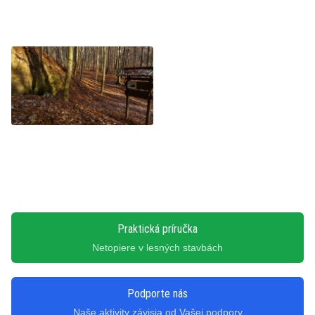
Praktická príručka
Netopiere v lesných stavbách
Podporte nás
Naše aktivity závisia od Vašej podpory