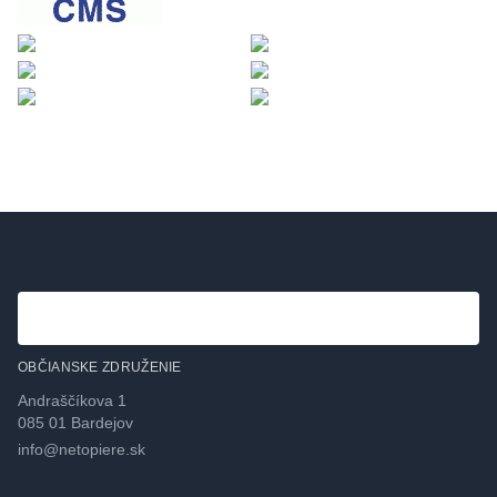
OBČIANSKE ZDRUŽENIE
Andraščíkova 1
085 01 Bardejov
info@netopiere.sk