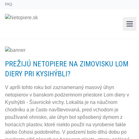
FAQ
PREŽIJÚ NETOPIERE NA ZIMOVISKU LOM
DIERY PRI KYSIHÝBLI?
V apríli tohto roku bol zaznamenaný masový úhyn
netopierov v banskom podzemnom priestore Lom diery v
Kysihýbli - Šiavnické vrchy. Lokalita je na náučnom
chodníku a je často navštevovaná, pred vchodom je
používané ohnisko, ale úhyn bol spôsobený dymom z
horiacich plastov, ktoré niekto použil na vyrobenie fakle
alebo čohosi podobného. V podzemí bolo dlhú dobu po