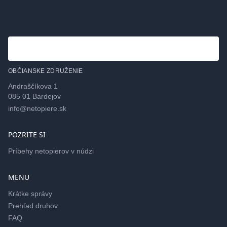
OBČIANSKE ZDRUŽENIE
Andraščíkova 1
085 01 Bardejov
info@netopiere.sk
POZRITE SI
Príbehy netopierov v núdzi
MENU
Krátke správy
Prehľad druhov
FAQ