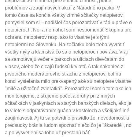
dispozícii 30 minút na prezentáciu činnosti, práce,
problémov a zaujímavých akcií z Národného parku. V
tomto čase sa končia všetky zimné sčítačky netopierov,
pomyslel som si – nadišiel čas porozprávať v rádiu práve o
netopieroch. No, a nemohol som nespomenúť Skupinu pre
ochranu netopierov resp. ako to vlastne je s tými
netopiermi na Slovenku. Na začiatku bolo treba vyvrátiť
všetky mýty a klamstvá čo sa o netopieroch povráva. Vraj
sa zamotávajú večer v parkoch a uliciach dievčatám do
vlasov, alebo že cicajú ľudskú krv atď. A tak nakoniec z
prvotného moderátorovho strachu z netopierov, bol na
konci vysielania milo prekvapený aké sú netopiere vlastne
"milé a užitočné zvieratká". Porozprával som o tom ako ich
monitorujeme, zisťujeme počet a druhy pri zimných
sčítačkách v jaskyniach a starých banských dielach, ako je
to v lete s odpratávaním guána v kostoloch a všelijaké iné
zaujímavosti. Aj tu sa potvrdilo pravidlo že, nevedomosť a
predsudky bránia ľudom spoznať niečo čo je "škaredé", no
a po vysvetlení sa toho už prestanú báť.