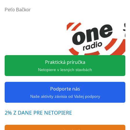
Peťo Bačkor
Praktická príručka
Netopiere v lesných stavbách
Podporte nás
Naše aktivity závisia od Vašej podpory
2% Z DANE PRE NETOPIERE