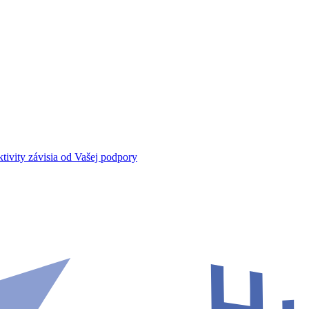
tivity závisia od Vašej podpory