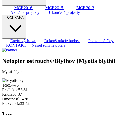
MČP 2016
MČP 2015
MČP 2013
Aktuálne projekty
Ukončené projekty
OCHRANA
Envirovýchova
Rekonštrukcie budov
Podzemné úkry
KONTAKT
Našiel som netopiera
Netopier ostrouchý/Blythov (Myotis blythii
Myotis blythii
Telo
54-76
Predlaktie
53-61
Krídla
36-37
Hmotnosť
15-28
Frekvencia
33-42
Lov