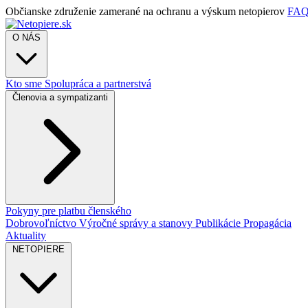
Občianske združenie zamerané na ochranu a výskum netopierov
FA
O NÁS
Kto sme
Spolupráca a partnerstvá
Členovia a sympatizanti
Pokyny pre platbu členského
Dobrovoľníctvo
Výročné správy a stanovy
Publikácie
Propagácia
Aktuality
NETOPIERE