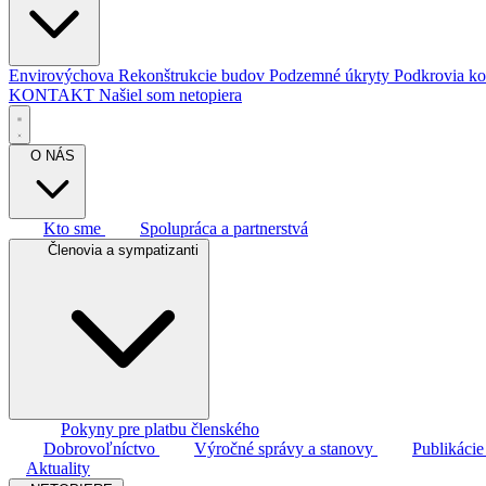
Envirovýchova
Rekonštrukcie budov
Podzemné úkryty
Podkrovia ko
KONTAKT
Našiel som netopiera
O NÁS
Kto sme
Spolupráca a partnerstvá
Členovia a sympatizanti
Pokyny pre platbu členského
Dobrovoľníctvo
Výročné správy a stanovy
Publikáci
Aktuality