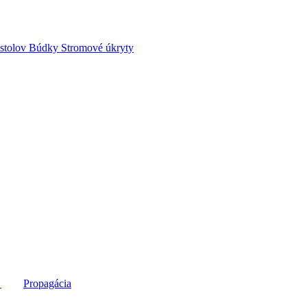
stolov
Búdky
Stromové úkryty
e
Propagácia