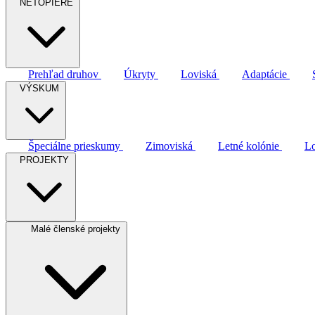
NETOPIERE
Prehľad druhov
Úkryty
Loviská
Adaptácie
VÝSKUM
Špeciálne prieskumy
Zimoviská
Letné kolónie
Lo
PROJEKTY
Malé členské projekty