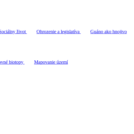
Sociálny život
Ohrozenie a legislatíva
Guáno ako hnojivo
vné biotopy
Mapovanie území