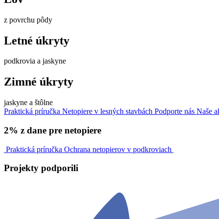
z povrchu pôdy
Letné úkryty
podkrovia a jaskyne
Zimné úkryty
jaskyne a štôlne
Praktická príručka
Netopiere v lesných stavbách
Podporte nás
Naše ak
2% z dane pre netopiere
Praktická príručka
Ochrana netopierov v podkroviach
Projekty
podporili