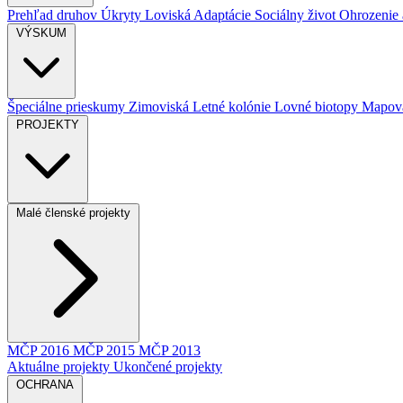
Prehľad druhov
Úkryty
Loviská
Adaptácie
Sociálny život
Ohrozenie a
VÝSKUM
Špeciálne prieskumy
Zimoviská
Letné kolónie
Lovné biotopy
Mapova
PROJEKTY
Malé členské projekty
MČP 2016
MČP 2015
MČP 2013
Aktuálne projekty
Ukončené projekty
OCHRANA