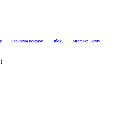
ty
Podkrovia kostolov
Búdky
Stromové úkryty
)