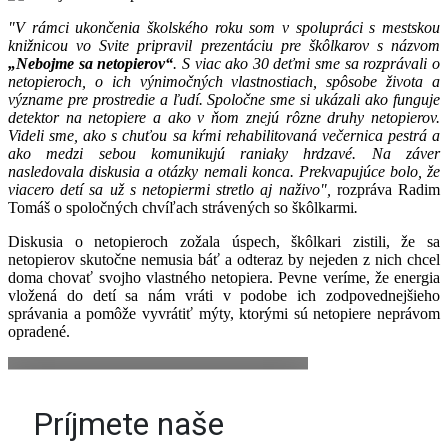
"V rámci ukončenia školského roku som v spolupráci s mestskou
knižnicou vo Svite pripravil prezentáciu pre škôlkarov s názvom
„Nebojme sa netopierov“
. S viac ako 30 deťmi sme sa rozprávali o
netopieroch, o ich výnimočných vlastnostiach, spôsobe života a
význame pre prostredie a ľudí. Spoločne sme si ukázali ako funguje
detektor na netopiere a ako v ňom znejú rôzne druhy netopierov.
Videli sme, ako s chuťou sa kŕmi rehabilitovaná večernica pestrá a
ako medzi sebou komunikujú raniaky hrdzavé. Na záver
nasledovala diskusia a otázky nemali konca. Prekvapujúce bolo, že
viacero detí sa už s netopiermi stretlo aj naživo",
rozpráva Radim
Tomáš o spoločných chvíľach strávených so škôlkarmi
.
Diskusia o netopieroch zožala úspech, škôlkari zistili, že sa
netopierov skutočne nemusia báť a odteraz by nejeden z nich chcel
doma chovať svojho vlastného netopiera. Pevne veríme, že energia
vložená do detí sa nám vráti v podobe ich zodpovednejšieho
správania a pomôže vyvrátiť mýty, ktorými sú netopiere neprávom
opradené.