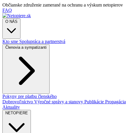
Občianske združenie zamerané na ochranu a výskum netopierov
FAQ
O NÁS
Kto sme
Spolupráca a partnerstvá
Členovia a sympatizanti
Pokyny pre platbu členského
Dobrovoľníctvo
Výročné správy a stanovy
Publikácie
Propagácia
Aktuality
NETOPIERE