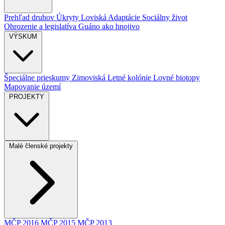
Prehľad druhov
Úkryty
Loviská
Adaptácie
Sociálny život
Ohrozenie a legislatíva
Guáno ako hnojivo
VÝSKUM
Špeciálne prieskumy
Zimoviská
Letné kolónie
Lovné biotopy
Mapovanie území
PROJEKTY
Malé členské projekty
MČP 2016
MČP 2015
MČP 2013