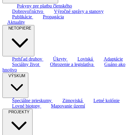
Pokyny pre platbu členského
Dobrovoľníctvo
Výročné správy a stanovy
Publikácie
Propagácia
Aktuality
NETOPIERE
Prehľad druhov
Úkryty
Loviská
Adaptácie
Sociálny život
Ohrozenie a legislatíva
Guáno ako
hnojivo
VÝSKUM
Špeciálne prieskumy
Zimoviská
Letné kolónie
Lovné biotopy
Mapovanie území
PROJEKTY