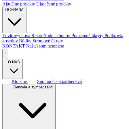
Aktuálne projekty
Ukončené projekty
OCHRANA
Envirovýchova
Rekonštrukcie budov
Podzemné úkryty
Podkrovia
kostolov
Búdky
Stromové úkryty
KONTAKT
Našiel som netopiera
O NÁS
Kto sme
Spolupráca a partnerstvá
Členovia a sympatizanti