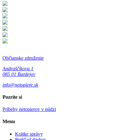
Občianske združenie
Andraščíkova 1
085 01 Bardejov
info@netopiere.sk
Pozrite si
Príbehy netopierov v núdzi
Menu
Krátke správy
Prehľad druhov