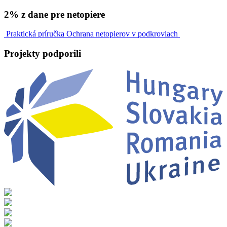
2% z dane pre netopiere
Praktická príručka
Ochrana netopierov v podkroviach
Projekty
podporili